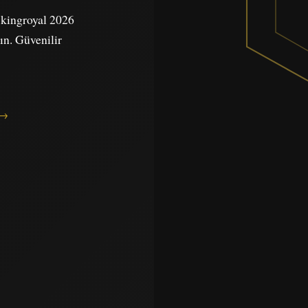
e kingroyal 2026
yın. Güvenilir
 →