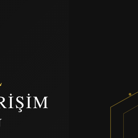
L
RIŞIM
U