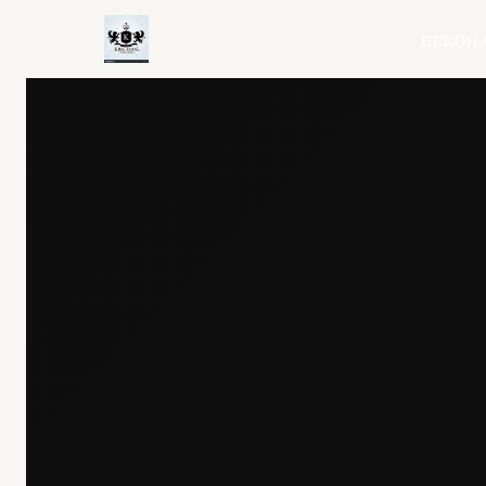
HERO
H