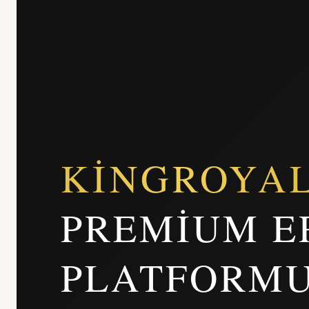
KINGROYA
PREMIUM E
PLATFORM